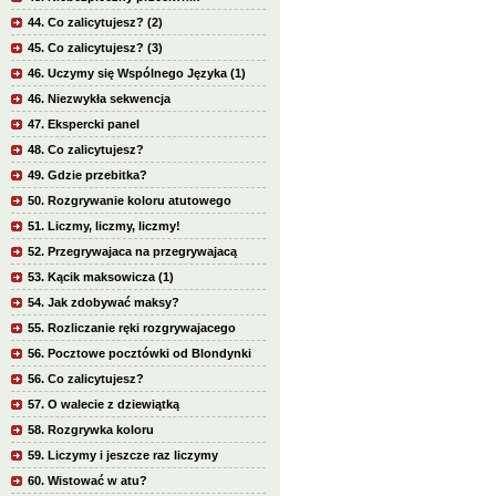
44. Co zalicytujesz? (2)
45. Co zalicytujesz? (3)
46. Uczymy się Wspólnego Języka (1)
46. Niezwykła sekwencja
47. Ekspercki panel
48. Co zalicytujesz?
49. Gdzie przebitka?
50. Rozgrywanie koloru atutowego
51. Liczmy, liczmy, liczmy!
52. Przegrywajaca na przegrywajacą
53. Kącik maksowicza (1)
54. Jak zdobywać maksy?
55. Rozliczanie ręki rozgrywajacego
56. Pocztowe pocztówki od Blondynki
56. Co zalicytujesz?
57. O walecie z dziewiątką
58. Rozgrywka koloru
59. Liczymy i jeszcze raz liczymy
60. Wistować w atu?