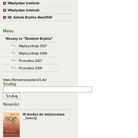
Władysław Izdebski
Władysław Izdebski
68. Szkoła Brydża 4kw/2020
Menu
Wczasy ze "Światem Brydża"
Międzyzdroje 2007
Międzyzdroje 2008
Przesieka 2007
Przesieka 2008
https://fensterauspolen24.de/
Szukaj
Nowości
W drodze do mistrzostwa
...
[wiecej]