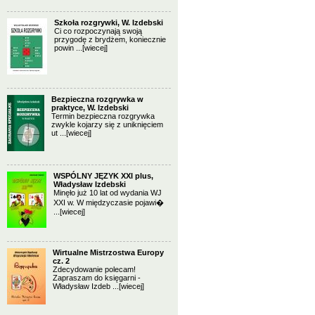
Szkoła rozgrywki, W. Izdebski
Ci co rozpoczynają swoją
przygodę z brydżem, koniecznie
powin ...
[wiecej]
Bezpieczna rozgrywka w
praktyce, W. Izdebski
Termin bezpieczna rozgrywka
zwykle kojarzy się z uniknięciem
ut ...
[wiecej]
WSPÓLNY JĘZYK XXI plus,
Władysław Izdebski
Minęło już 10 lat od wydania WJ
XXI w. W międzyczasie pojawi�
...
[wiecej]
Wirtualne Mistrzostwa Europy
cz. 2
Zdecydowanie polecam!
Zapraszam do księgarni -
Władysław Izdeb ...
[wiecej]