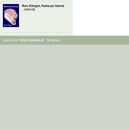
Ron Klinger, Karta po karcie
...
[wiecej]
wykonanie:
http://netidea.pl
- Netidea.pl