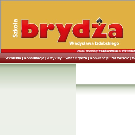
Szkolenia
|
Konsultacje
|
Artykuły
|
Świat Brydża
|
Konwencje
|
Na wesoło
|
W