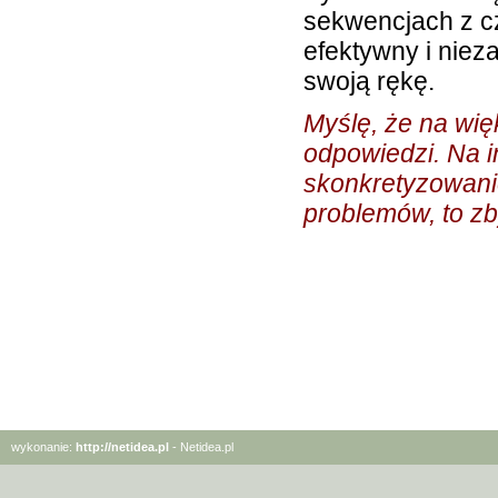
sekwencjach z c
efektywny i niez
swoją rękę.
Myślę, że na wię
odpowiedzi. Na i
skonkretyzowani
problemów, to zb
wykonanie:
http://netidea.pl
- Netidea.pl