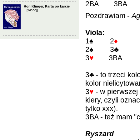
2BA 3BA
Ron Klinger, Karta po karcie
...
[wiecej]
Pozdrawiam -
Ag
Viola:
1
♠
2
♦
2
♠
3
♣
3
♥
3BA
3
♣
- to trzeci ko
kolor nielicytowa
3
♥
- w pierwszej
kiery, czyli ozn
tylko xxx).
3BA - też mam "c
Ryszard