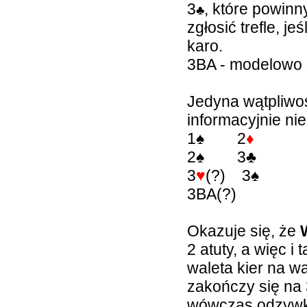
3
, które powinn
♣
zgłosić trefle, j
karo.
3BA - modelowo 
Jedyna wątpliwość
informacyjnie ni
1
♠
2
♦
2
♠
3
♣
3
♥
(?) 3
♠
3BA(?)
Okazuje się, że
2 atuty, a więc i
waleta kier na w
zakończy się na 
wówczas odzywki