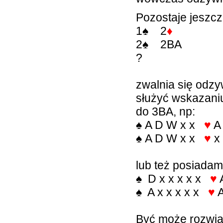
Pozostaje jeszcze
1
♠
2
♦
2
♠
2BA
?
zwalnia się odz
służyć wskazani
do 3BA, np:
♠
A D W x x
♥
A
♠
A D W x x
♥
x
lub też posiadam
♠
D x x x x x
♥
♠
A x x x x x
♥
A
Być może rozwią