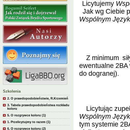
Licytujemy
Wsp
Jak wg Ciebie p
Wspólnym Języ
Z minimum
si
ewentualne 2B
do dogranej).
Szkolenia
2. O prawdopodobieństwie, R.Krzemień
3. Tabela prawdopodobieństwa rozkładu
Licytując zupeł
koloru
Wspólnym Języ
5. O rozgrywce koloru (1)
1. Przelicytujmy to razem (1)
tym systemie 2BA
6. O rozgrywce koloru (2)