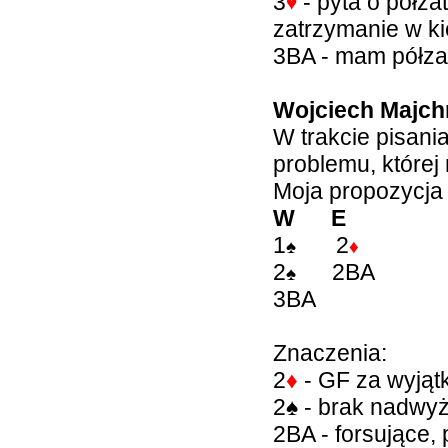
3
- pyta o półza
♥
zatrzymanie w ki
3BA - mam półza
Wojciech Majch
W trakcie pisan
problemu, której 
Moja propozycja l
W E
1
2
♠
♦
2
2BA
♠
3BA
Znaczenia:
2
♦
- GF za wyjąt
2
♠
- brak nadwyż
2BA - forsujące,