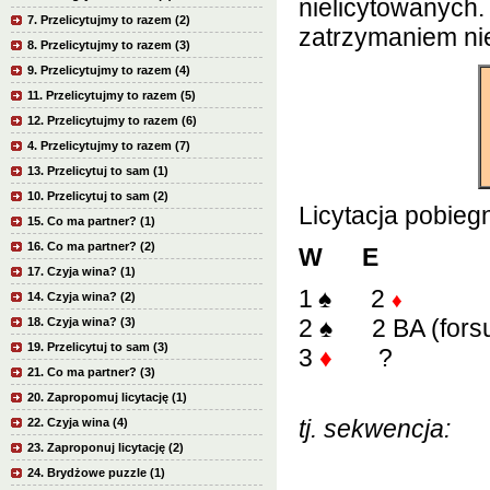
nielicytowanych.
7. Przelicytujmy to razem (2)
zatrzymaniem nie
8. Przelicytujmy to razem (3)
9. Przelicytujmy to razem (4)
11. Przelicytujmy to razem (5)
12. Przelicytujmy to razem (6)
4. Przelicytujmy to razem (7)
13. Przelicytuj to sam (1)
10. Przelicytuj to sam (2)
Licytacja pobiegn
15. Co ma partner? (1)
16. Co ma partner? (2)
W E
17. Czyja wina? (1)
1
♠
2
♦
14. Czyja wina? (2)
2
♠
2 BA (forsu
18. Czyja wina? (3)
19. Przelicytuj to sam (3)
3
♦
?
21. Co ma partner? (3)
20. Zapropomuj licytację (1)
tj. sekwencja:
22. Czyja wina (4)
23. Zaproponuj licytację (2)
24. Brydżowe puzzle (1)