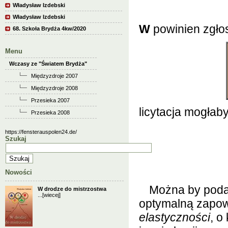
Władysław Izdebski
Władysław Izdebski
W
powinien zgłos
68. Szkoła Brydża 4kw/2020
Menu
Wczasy ze "Światem Brydża"
Międzyzdroje 2007
Międzyzdroje 2008
Przesieka 2007
licytacja mogłab
Przesieka 2008
https://fensterauspolen24.de/
Szukaj
Nowości
Można by podać
W drodze do mistrzostwa
...
[wiecej]
optymalną zapow
elastyczności
, o