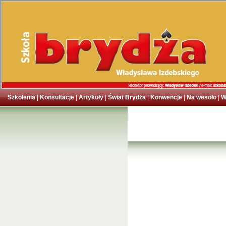
Szkolenia
|
Konsultacje
|
Artykuły
|
Świat Brydża
|
Konwencje
|
Na wesoło
|
W