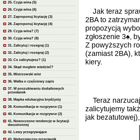
25. Czyja wina (5)
Jak teraz spraw
26. Czyja wina (6)
27. Zaproponuj licytację (3)
2BA
to zatrzyma
28. Zaproponuj licytację (4)
propozycją wybo
29. Czyja wina? (7)
zgłoszenie 3
♠
, 
30. Czyja wina? (8)
Z powyższych ro
31. Zalicytuj i rozegraj (1)
(zamiast 2BA), k
32. Zalicytuj i rozegraj (2)
33. Co zalicytujesz? (1)
kiery.
34. Skąd mogłem wiedzieć?
35. Mistrzowski wist
36. Walka o częściowy zapis
37. W poszukiwaniu dodatkowych
przesłanek
Teraz narzucają
38. Mapka edukacyjna brydżysty
39. Komunikacja w rozgrywce (1)
zalicytujemy tak
40. Komunikacja w rozgrywce (2)
jak bezatutowej)
41. Nowoczesne tendencje w licytacji
dwustronnej
42. Lewy przegrywające
43. Niebezpieczny przeciwnik