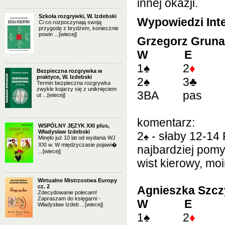
innej okazji.
Szkoła rozgrywki, W. Izdebski
Wypowiedzi Int
Ci co rozpoczynają swoją
przygodę z brydżem, koniecznie
powin ...
[wiecej]
Grzegorz Grun
W E
1
♠
2
♦
Bezpieczna rozgrywka w
praktyce, W. Izdebski
2
♠
3
♣
Termin bezpieczna rozgrywka
zwykle kojarzy się z uniknięciem
3BA pas
ut ...
[wiecej]
komentarz:
WSPÓLNY JĘZYK XXI plus,
Władysław Izdebski
2
- słaby 12-14 
♠
Minęło już 10 lat od wydania WJ
XXI w. W międzyczasie pojawi�
najbardziej pom
...
[wiecej]
wist kierowy, mo
Wirtualne Mistrzostwa Europy
cz. 2
Agnieszka Szc
Zdecydowanie polecam!
Zapraszam do księgarni -
W E
Władysław Izdeb ...
[wiecej]
1
♠
2
♦