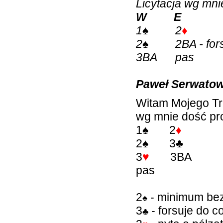
Licytacja wg mni
W E
1
♠
2
♦
2
♠
2BA - for
3BA pas
Paweł Serwatow
Witam Mojego Tre
wg mnie dość pr
1
♠
2
♦
2
♠
3
♣
3
♥
3BA
pas
2
- minimum bez 
♠
3
- forsuje do c
♣