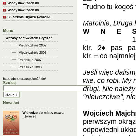
Władysław Izdebski
Trudno tu kogoś 
Władysław Izdebski
68. Szkoła Brydża 4kw/2020
Marcinie, Druga 
W N E 
Menu
- - - 1
Wczasy ze "Światem Brydża"
Międzyzdroje 2007
ktr. 2
♠
pas pa
Międzyzdroje 2008
ktr. = co najmni
Przesieka 2007
Przesieka 2008
Jeśli więc daliśm
wie, co robi. My
https://fensterauspolen24.de/
Szukaj
drugi. Nie należ
"nieuczciwe", nie
Nowości
Wojciech Majch
W drodze do mistrzostwa
...
[wiecej]
pierwszym okrąż
odpowiedni układ 