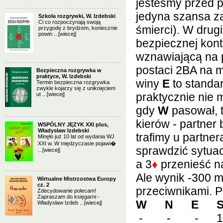
jesteśmy przed p
jedyna szansa z
Szkoła rozgrywki, W. Izdebski
Ci co rozpoczynają swoją
śmierci). W dru
przygodę z brydżem, koniecznie
powin ...
[wiecej]
bezpiecznej kont
wznawiającą na 
postaci 2BA na m
Bezpieczna rozgrywka w
praktyce, W. Izdebski
winy
E
to standar
Termin bezpieczna rozgrywka
zwykle kojarzy się z uniknięciem
praktycznie nie 
ut ...
[wiecej]
gdy
W
pasował, t
kierów - partner
WSPÓLNY JĘZYK XXI plus,
Władysław Izdebski
trafimy u partner
Minęło już 10 lat od wydania WJ
XXI w. W międzyczasie pojawi�
sprawdzić sytuac
...
[wiecej]
a 3
♦
przenieść n
Ale wynik -300 m
Wirtualne Mistrzostwa Europy
cz. 2
przeciwnikami. P
Zdecydowanie polecam!
Zapraszam do księgarni -
W N E 
Władysław Izdeb ...
[wiecej]
- - - 