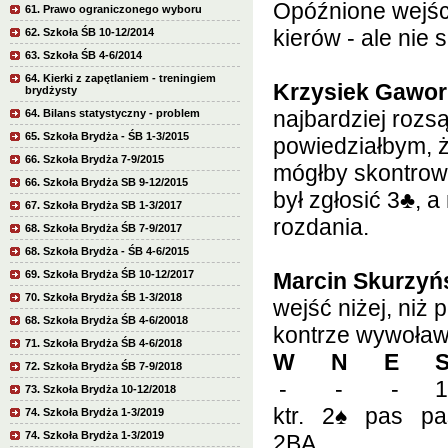
Opóźnione wejśc
61. Prawo ograniczonego wyboru
kierów - ale nie
62. Szkoła ŚB 10-12/2014
63. Szkoła ŚB 4-6/2014
64. Kierki z zapętlaniem - treningiem
Krzysiek Gawor
brydżysty
najbardziej rozs
64. Bilans statystyczny - problem
65. Szkoła Brydża - ŚB 1-3/2015
powiedziałbym, 
66. Szkoła Brydża 7-9/2015
mógłby skontro
66. Szkoła Brydża SB 9-12/2015
był zgłosić 3
♣
, a
67. Szkoła Brydża SB 1-3/2017
rozdania.
68. Szkoła Brydża ŚB 7-9/2017
68. Szkoła Brydża - ŚB 4-6/2015
69. Szkoła Brydża ŚB 10-12/2017
Marcin Skurzyń
70. Szkoła Brydża ŚB 1-3/2018
wejść niżej, niż
68. Szkoła Brydża ŚB 4-6/20018
kontrze wywoławc
71. Szkoła Brydża ŚB 4-6/2018
W N E 
72. Szkoła Brydża ŚB 7-9/2018
- - - 1
73. Szkoła Brydża 10-12/2018
ktr. 2
♠
pas pa
74. Szkoła Brydża 1-3/2019
74. Szkoła Brydża 1-3/2019
2BA