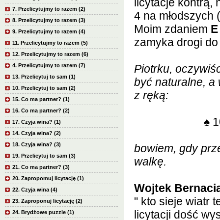
licytacje kontrą
7. Przelicytujmy to razem (2)
4 na młodszych (
8. Przelicytujmy to razem (3)
Moim zdaniem
E
9. Przelicytujmy to razem (4)
zamyka drogi do
11. Przelicytujmy to razem (5)
12. Przelicytujmy to razem (6)
4. Przelicytujmy to razem (7)
Piotrku, oczywiś
13. Przelicytuj to sam (1)
być naturalne, a
10. Przelicytuj to sam (2)
z ręką:
15. Co ma partner? (1)
16. Co ma partner? (2)
♠
1
17. Czyja wina? (1)
14. Czyja wina? (2)
18. Czyja wina? (3)
bowiem, gdy przec
19. Przelicytuj to sam (3)
walkę.
21. Co ma partner? (3)
20. Zapropomuj licytację (1)
Wojtek Bernaci
22. Czyja wina (4)
" kto sieje wiatr
23. Zaproponuj licytację (2)
licytacji dość wy
24. Brydżowe puzzle (1)