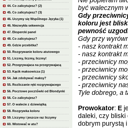
Nie popieram twoje
44. Co zalicytujesz? (2)
być walecznym w 
45. Co zalicytujesz? (3)
Gdy przeciwnicy
46. Uczymy się Wspólnego Języka (1)
koloru jest bli
46. Niezwykła sekwencja
pewność uzgodn
47. Ekspercki panel
Gdy przy wyrówn
48. Co zalicytujesz?
- nasz kontrakt 
49. Gdzie przebitka?
50. Rozgrywanie koloru atutowego
- nasz kontrakt 
51. Liczmy, liczmy, liczmy!
- przeciwnicy mo
52. Przegrywajaca na przegrywajacą
- przeciwnicy mo
53. Kącik maksowicza (1)
- przeciwnicy sko
54. Jak zdobywać maksy?
- przeciwnicy na
55. Rozliczanie ręki rozgrywajacego
Tyle dobrego, a t
56. Pocztowe pocztówki od Blondynki
56. Co zalicytujesz?
57. O walecie z dziewiątką
Prowokator
:
E
j
58. Rozgrywka koloru
daleki, czy blisk
59. Liczymy i jeszcze raz liczymy
dobrym purystą i
60. Wistować w atu?