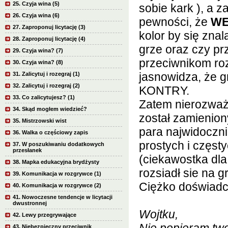
25. Czyja wina (5)
sobie kark ), a 
26. Czyja wina (6)
pewności, że
W
27. Zaproponuj licytację (3)
kolor by się znal
28. Zaproponuj licytację (4)
grze oraz czy pr
29. Czyja wina? (7)
przeciwnikom roz
30. Czyja wina? (8)
jasnowidza, że g
31. Zalicytuj i rozegraj (1)
32. Zalicytuj i rozegraj (2)
KONTRY.
33. Co zalicytujesz? (1)
Zatem nierozważ
34. Skąd mogłem wiedzieć?
został zamienion
35. Mistrzowski wist
para najwidoczni
36. Walka o częściowy zapis
prostych i częsty
37. W poszukiwaniu dodatkowych
przesłanek
(ciekawostka dla
38. Mapka edukacyjna brydżysty
rozsiadł sie na 
39. Komunikacja w rozgrywce (1)
Ciężko doświadc
40. Komunikacja w rozgrywce (2)
41. Nowoczesne tendencje w licytacji
dwustronnej
Wojtku,
42. Lewy przegrywające
43. Niebezpieczny przeciwnik