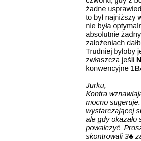
czwórki, gdy z b
żadne usprawiedl
to był najniższy
nie była optymaln
absolutnie żadny
założeniach dał
Trudniej byłoby 
zwłaszcza jeśli
konwencyjne 1B
Jurku,
Kontra wznawia
mocno sugeruje.
wystarczającej si
ale gdy okazało s
powalczyć. Pros
skontrowali 3
♣
za