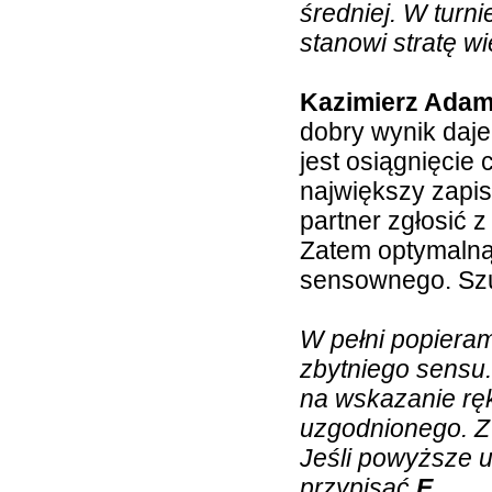
średniej. W turn
stanowi stratę w
Kazimierz Adam
dobry wynik daje
jest osiągnięcie
największy zapis
partner zgłosić z
Zatem optymaln
sensownego. Szuk
W pełni popiera
zbytniego sensu.
na wskazanie ręk
uzgodnionego. Z 
Jeśli powyższe u
przypisać
E
.