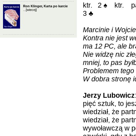
ktr. 2
♠
ktr. p
Ron Klinger, Karta po karcie
...
[wiecej]
3
♣
Marcinie i Wojci
Kontra nie jest 
ma 12 PC, ale br
Nie widzę nic zł
mniej, to pas był
Problemem tego r
W dobra stronę i
Jerzy Lubowicz
pięć sztuk, to j
wiedział, że par
wiedział, że par
wywoławczą w po