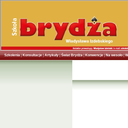
Szkolenia
|
Konsultacje
|
Artykuły
|
Świat Brydża
|
Konwencje
|
Na wesoło
|
W