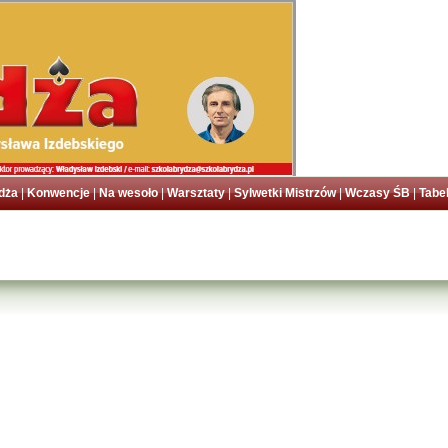
dża
|
Konwencje
|
Na wesoło
|
Warsztaty
|
Sylwetki Mistrzów
|
Wczasy ŚB
|
Tabe