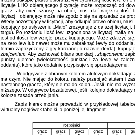
licytuje LHO obierającego (licytację może rozpocząć od dow
gracz, aby mieć szansę na obiór, musi dać większą ilość 
licytacji
obierający może nie zgodzić się na sprzedaż za pro
Wtedy pozostający w licytacji, aby odkupić prawo obioru, musi 
kupujący po usłyszeniu „Mało” zrezygnuje z dalszej licytacji,
targu). Po rozdaniu ilość lew uzgodniona w licytacji trafia 
jest od ilości lew wziętej przez kupującego. Może zdarzyć si
na zero lew lub nawet może mu zabraknąć lew/y do oddania.
termin zapożyczony z gry karcianej o nazwie derda), kupują
zbajceniem
. Aby zachować bilans punktacji,
zbajconemu
zapis
punkty ujemne (wielokrotność punktacji za lewę w zależn
oddania), które jako dodatnie przypisuje się sprzedającemu.
W odgrywce z obranym kolorem atutowym dokładając atu
ma czym. Nie mając do koloru, należy przebijać atutem i za
następnego gracza, który nie ma do koloru. Jeśli
nie ma wyższ
niższego. W odgrywce bezatutowej, jeśli
kolejno dokładający 
kolorze zasada przebijania.
Zapis kierek można prowadzić w przykładowej tabelc
wirtualny nagłówek tabelki, a poniżej jej fragment:
rozbójniki
gracz
gracz
gracz
gracz
gracz
gr