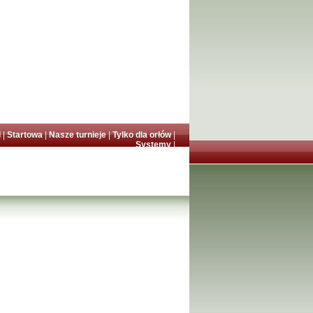
l
|
Startowa
|
Nasze turnieje
|
Tylko dla orłów
|
Systemy
|