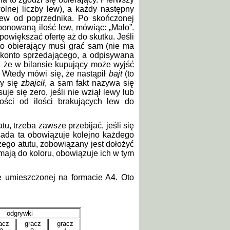
olnej liczby lew), a każdy następny
lew od poprzednika. Po skończonej
ponowaną ilość lew, mówiąc: „Mało”.
powiększać ofertę aż do skutku. Jeśli
 to obierający musi grać sam (nie ma
na konto sprzedającego, a odpisywana
ę, że w bilansie kupujący może wyjść
 Wtedy mówi się, że nastąpił
bajt
(to
cy się
zbajcił
, a sam fakt nazywa się
uje się zero, jeśli nie wziął lewy lub
ości od ilości brakujących lew do
, trzeba zawsze przebijać, jeśli się
sada ta obowiązuje kolejno każdego
ego atutu, zobowiązany jest dołożyć
mają do koloru, obowiązuje ich w tym
e umieszczonej na formacie A4. Oto
odgrywki
acz
gracz
gracz