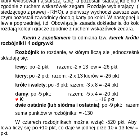
który wylosował najstarszą kartę, a pozostali siadają kolej
zgodnie z ruchem wskazówek zegara. Rozdaje wybierający
siedzącego z prawej - RHO), a pierwszy wychodzi zawsze zaw
czym pozostali zawodnicy dodają karty po kolei. W następnej l
lewie poprzedniej, itd. Obowiązuje zasada dokładania do kolo
rozdają kolejni gracze zgodnie z ruchem wskazówek zegara.
Kierki z zapętlaniem
to odmiana tzw.
kierek krótk
rozbójniki
i 4
odgrywki
.
Rozbójnik
to rozdanie, w którym liczą się jednocześni
składają się:
lewy
:
po -2 pkt;
razem: -2 x 13 lew = -26 pkt
kiery
:
po -2 pkt;
razem: -2 x 13 kierów = -26 pkt
króle i walety
:
po -3 pkt; razem: -3 x 8 = -24 pkt
damy
: po -5 pkt;
razem:
-5 x 4 = -20 pkt
♥
K
:
= -16 pkt
dwie ostatnie (lub siódma i ostatnia)
: po -9 pkt;
razem:
suma punktów w rozbójniku: = -130
W czterech rozbójnikach można wziąć -520 pkt. Ab
lewa liczy się po +10 pkt, co daje w jednej grze 10 x 13 lew 
pkt.