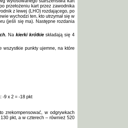
no wg wylosowanego starszeństwa kart
(po przełożeniu kart przez zawodnika
odnik z lewej (LHO) rozdającego, po
ewie wychodzi ten, kto utrzymał się w
ru (jeśli się ma). Następne rozdania
ich.
Na
kierki krótkie
składają się 4
e wszystkie punkty ujemne, na które
 -9 x 2 = -18 pkt
y to zrekompensować, w odgrywkach
= 130 pkt, a w czterech – również 520