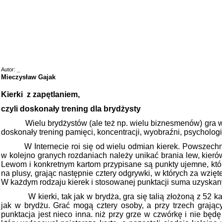
Autor:
_
Mieczysław Gajak
Kierki
z zapętlaniem,
czyli doskonały trening dla brydżysty
Wielu brydżystów (ale też np. wielu biznesmenów) gra w k
doskonały trening pamięci, koncentracji, wyobraźni, psychologii 
W Internecie roi się od wielu odmian kierek. Powszec
w kolejno granych rozdaniach należy unikać brania lew, kierów
Lewom i konkretnym kartom przypisane są punkty ujemne, któ
na plusy, grając następnie cztery odgrywki, w których za wzięt
W każdym rodzaju kierek i stosowanej punktacji suma uzyskan
W kierki, tak jak w brydża, gra się talią złożoną z 52 k
jak w brydżu. Grać mogą cztery osoby, a przy trzech grający
punktacja jest nieco inna. niż przy grze w czwórkę i nie będę