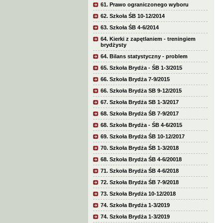
61. Prawo ograniczonego wyboru
62. Szkoła ŚB 10-12/2014
63. Szkoła ŚB 4-6/2014
64. Kierki z zapętlaniem - treningiem
brydżysty
64. Bilans statystyczny - problem
65. Szkoła Brydża - ŚB 1-3/2015
66. Szkoła Brydża 7-9/2015
66. Szkoła Brydża SB 9-12/2015
67. Szkoła Brydża SB 1-3/2017
68. Szkoła Brydża ŚB 7-9/2017
68. Szkoła Brydża - ŚB 4-6/2015
69. Szkoła Brydża ŚB 10-12/2017
70. Szkoła Brydża ŚB 1-3/2018
68. Szkoła Brydża ŚB 4-6/20018
71. Szkoła Brydża ŚB 4-6/2018
72. Szkoła Brydża ŚB 7-9/2018
73. Szkoła Brydża 10-12/2018
74. Szkoła Brydża 1-3/2019
74. Szkoła Brydża 1-3/2019