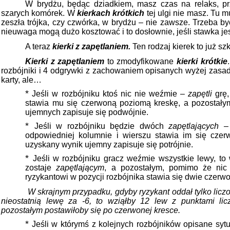
W brydżu, będąc dziadkiem, masz czas na relaks, 
szarych komórek. W
kierkach krótkich
tej ulgi nie masz. Tu 
zeszła trójka, czy czwórka, w brydżu – nie zawsze. Trzeba b
nieuwaga mogą dużo kosztować i to dosłownie, jeśli stawka je
A teraz
kierki z zapętlaniem.
Ten rodzaj kierek to już sz
Kierki z zapętlaniem
to zmodyfikowane
kierki krótkie
rozbójniki i 4 odgrywki z zachowaniem opisanych wyżej zasad
karty, ale…
*
Jeśli w rozbójniku ktoś nic nie weźmie –
zapętli
grę,
stawia mu się czerwoną poziomą kreskę, a pozostał
ujemnych zapisuje się podwójnie.
*
Jeśli w rozbójniku będzie dwóch
zapętlających 
odpowiedniej kolumnie i wierszu stawia im się czer
uzyskany wynik ujemny zapisuje się potrójnie.
*
Jeśli w rozbójniku gracz weźmie wszystkie lewy, to
zostaje
zapętlającym
, a pozostałym, pomimo że nic
ryzykantowi w pozycji rozbójnika stawia się dwie czerw
W skrajnym przypadku, gdyby ryzykant oddał tylko liczo
nieostatnią lewę za -6, to wziąłby 12 lew z punktami li
pozostałym postawiłoby się po czerwonej kresce.
*
Jeśli w którymś z kolejnych rozbójników opisane sytu