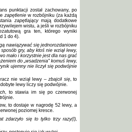
ns punktacji został zachowany, po
de
zapętlenie
w rozbójniku (za każdą
stania
zapętlający
mają dodatkowe
zywilejem wistu, a jeśli w rozbójniku
ezatutową gra ten, którego wyniki
 1 do 4).
mogą nawiązywać się jednorozdaniowe
sposób gry, aby ktoś nie wziął lewy,
o mało i korzystnie jest dla nas grać
ążeniem do „wsadzenia” komuś lewy,
ynik ujemny nie liczył się podwójnie
racz nie wziął lewy –
zbajcił się
, to
dobyte lewy liczy się podwójnie.
ych
, to
stawia im się po czerwonej
rójnie.
ew, to dostaje w nagrodę 52 lewy, a
czerwonej poziomej kresce.
 zdarzyło się to tylko trzy razy(!),
rzy, postępuje się jak wyżej.