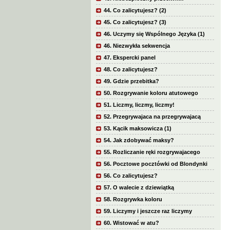
44. Co zalicytujesz? (2)
45. Co zalicytujesz? (3)
46. Uczymy się Wspólnego Języka (1)
46. Niezwykła sekwencja
47. Ekspercki panel
48. Co zalicytujesz?
49. Gdzie przebitka?
50. Rozgrywanie koloru atutowego
51. Liczmy, liczmy, liczmy!
52. Przegrywajaca na przegrywajacą
53. Kącik maksowicza (1)
54. Jak zdobywać maksy?
55. Rozliczanie ręki rozgrywajacego
56. Pocztowe pocztówki od Blondynki
56. Co zalicytujesz?
57. O walecie z dziewiątką
58. Rozgrywka koloru
59. Liczymy i jeszcze raz liczymy
60. Wistować w atu?