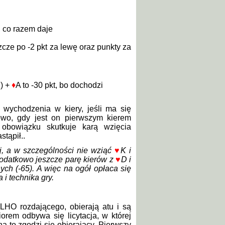
a, co razem daje
cze po -2 pkt za lewę oraz punkty za
2) +
♦
A to -30 pkt, bo dochodzi
wychodzenia w kiery, jeśli ma się
owo, gdy jest on pierwszym kierem
 obowiązku skutkuje karą wzięcia
tąpił..
ej, a w szczególności nie wziąć
♥
K i
dodatkowo jeszcze parę kierów z
♥
D i
ch (-65). A więc na ogół opłaca się
 i technika gry.
LHO rozdającego, obierają atu i są
rem odbywa się licytacja, w której
a to zgodzi się obierający. Pierwszy