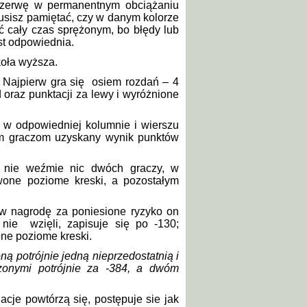
przerwę w permanentnym obciążaniu
musisz pamiętać, czy w danym kolorze
yć cały czas sprężonym, bo błędy lub
st odpowiednia.
koła wyższa.
. Najpierw gra się
osiem rozdań – 4
 oraz punktacji za lewy i wyróżnione
 w odpowiedniej kolumnie i wierszu
ym graczom uzyskany wynik punktów
–
nie weźmie nic dwóch graczy, w
wone poziome kreski, a pozostałym
 w nagrodę za poniesione ryzyko on
 nie
wzięli, zapisuje się po -130;
one poziome kreski.
ną potrójnie jedną nieprzedostatnią i
czonymi potrójnie za -384, a dwóm
acje powtórzą się, postępuje sie jak