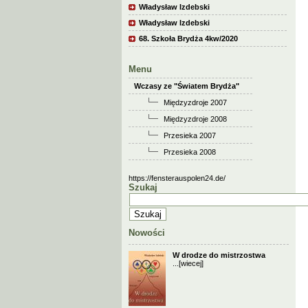
Władysław Izdebski
Władysław Izdebski
68. Szkoła Brydża 4kw/2020
Menu
Wczasy ze "Światem Brydża"
Międzyzdroje 2007
Międzyzdroje 2008
Przesieka 2007
Przesieka 2008
https://fensterauspolen24.de/
Szukaj
Nowości
W drodze do mistrzostwa
...
[wiecej]