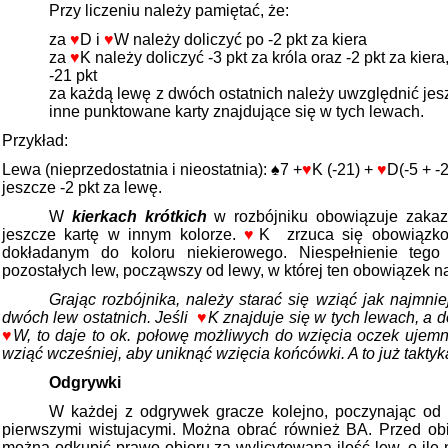
Przy liczeniu należy pamiętać, że:
za
♥
D i
♥
W należy doliczyć po -2 pkt za kiera
za
♥
K należy doliczyć -3 pkt za króla oraz -2 pkt za kier
-21 pkt
za każdą lewę z dwóch ostatnich należy uwzględnić jesz
inne punktowane karty znajdujące się w tych lewach.
Przykład:
Lewa (nieprzedostatnia i nieostatnia):
♠
7 +
♥
K (-21) +
♥
D(-5 + -
jeszcze -2 pkt za lewę.
W
kierkach krótkich
w rozbójniku obowiązuje zakaz 
jeszcze kartę w innym kolorze.
♥
K
zrzuca się obowiązk
dokładanym do koloru niekierowego. Niespełnienie tego
pozostałych lew, począwszy od lewy, w której ten obowiązek nas
Grając rozbójnika, należy starać się wziąć jak najmni
dwóch lew ostatnich. Jeśli
♥
K znajduje się w tych lewach, a 
♥
W, to daje to ok. połowę możliwych do wzięcia oczek ujemny
wziąć wcześniej, aby uniknąć wzięcia końcówki. A to już taktyka
Odgrywki
W każdej z odgrywek gracze kolejno, poczynając od 
pierwszymi wistujacymi. Można obrać również BA. Przed obio
można odkupić prawo obioru za wylicytowaną ilość lew, o ile n