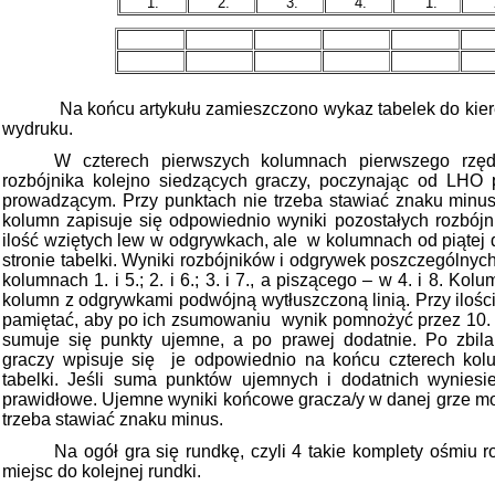
1.
2.
3.
4.
1.
2
Na końcu artykułu zamieszczono wykaz tabelek do kier
wydruku.
W czterech pierwszych kolumnach pierwszego rzęd
rozbójnika kolejno siedzących graczy, poczynając od LHO
prowadzącym. Przy punktach nie trzeba stawiać znaku minus
kolumn zapisuje się odpowiednio wyniki pozostałych rozbójn
ilość wziętych lew w odgrywkach, ale
w kolumnach od piątej 
stronie tabelki. Wyniki rozbójników i odgrywek poszczególnych
kolumnach 1. i 5.; 2. i 6.; 3. i 7., a piszącego – w 4. i 8. Ko
kolumn z odgrywkami podwójną wytłuszczoną linią. Przy ilości
pamiętać, aby po ich zsumowaniu
wynik pomnożyć przez 10. 
sumuje się punkty ujemne, a po prawej dodatnie. Po zbi
graczy wpisuje się
je odpowiednio na końcu czterech kol
tabelki. Jeśli suma punktów ujemnych i dodatnich wyniesie
prawidłowe. Ujemne wyniki końcowe gracza/y w danej grze mo
trzeba stawiać znaku minus.
Na ogół gra się rundkę, czyli 4 takie komplety ośmiu 
miejsc do kolejnej rundki.