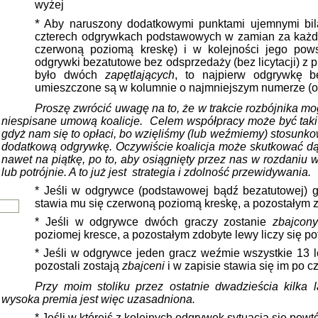
wyżej
*
Aby naruszony dodatkowymi punktami ujemnymi bila
czterech odgrywkach podstawowych w zamian za każ
czerwoną poziomą kreskę) i w kolejności jego pow
odgrywki bezatutowe bez odsprzedaży (bez licytacji) z pr
było dwóch
zapętlających
, to najpierw odgrywkę b
umieszczone są w kolumnie o najmniejszym numerze (od
Proszę zwrócić uwagę na to, że w trakcie rozbójnika 
niespisane umową koalicje.
Celem współpracy może być taki 
gdyż nam się to opłaci, bo wzięliśmy (lub weźmiemy) stosunkow
dodatkową odgrywkę. Oczywiście koalicja może skutkować d
nawet na piątkę, po to, aby osiągnięty przez nas w rozdaniu w
lub potrójnie. A to już jest
strategia i zdolność przewidywania.
* Jeśli w odgrywce (podstawowej bądź bezatutowej) g
stawia mu się czerwoną poziomą kreskę, a pozostałym z
* Jeśli w odgrywce dwóch graczy zostanie
zbajcon
poziomej kresce, a pozostałym zdobyte lewy liczy się pot
* Jeśli w odgrywce jeden gracz weźmie wszystkie 13 l
pozostali zostają
zbajceni
i w zapisie stawia się im po 
Przy moim stoliku przez ostatnie dwadzieścia kilka lat
wysoka premia jest więc uzasadniona.
* Jeśli w którejś z kolejnych odgrywek sytuacja się powtó