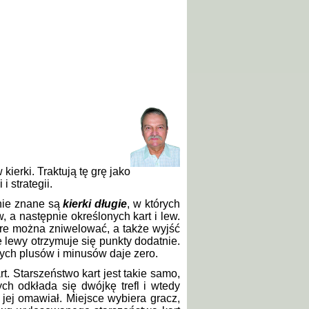
ierki. Traktują tę grę jako
i strategii.
hnie znane są
kierki długie
, w których
, a następnie określonych kart i lew.
re można zniwelować, a także wyjść
e lewy otrzymuje się punkty dodatnie.
ych plusów i minusów daje zero.
art. Starszeństwo kart jest takie samo,
ch odkłada się dwójkę trefl i wtedy
 jej omawiał. Miejsce wybiera gracz,