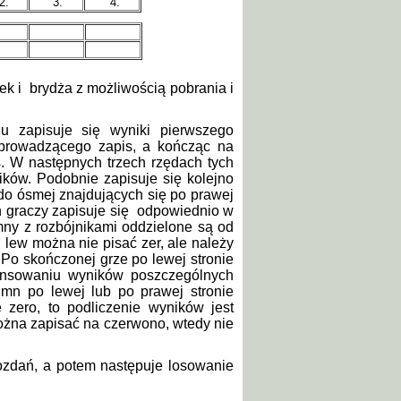
.
3.
4.
ek i
brydża z możliwością pobrania i
u zapisuje się wyniki pierwszego
 prowadzącego zapis, a kończąc na
. W następnych trzech rzędach tych
ików. Podobnie zapisuje się kolejno
do ósmej znajdujących się po prawej
 graczy zapisuje się
odpowiednio w
lumny z rozbójnikami oddzielone są od
 lew można nie pisać zer, ale należy
Po skończonej grze po lewej stronie
lansowaniu wyników poszczególnych
umn po lewej lub po prawej stronie
 zero, to podliczenie wyników jest
żna zapisać na czerwono, wtedy nie
rozdań, a potem następuje losowanie