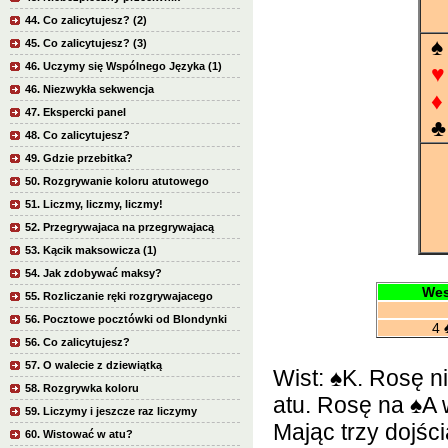
44. Co zalicytujesz? (2)
♠
45. Co zalicytujesz? (3)
46. Uczymy się Wspólnego Języka (1)
♥
46. Niezwykła sekwencja
♦
47. Ekspercki panel
♣
48. Co zalicytujesz?
49. Gdzie przebitka?
50. Rozgrywanie koloru atutowego
51. Liczmy, liczmy, liczmy!
52. Przegrywajaca na przegrywajacą
53. Kącik maksowicza (1)
54. Jak zdobywać maksy?
Wes
55. Rozliczanie ręki rozgrywajacego
56. Pocztowe pocztówki od Blondynki
4
56. Co zalicytujesz?
57. O walecie z dziewiątką
Wist:
♠
K. Rosę ni
58. Rozgrywka koloru
atu. Rosę na
♠
A 
59. Liczymy i jeszcze raz liczymy
Mając trzy dojści
60. Wistować w atu?