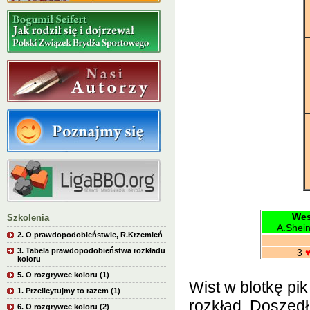
Wes
Szkolenia
A.Shei
2. O prawdopodobieństwie, R.Krzemień
3. Tabela prawdopodobieństwa rozkładu
3
koloru
5. O rozgrywce koloru (1)
Wist w blotkę pi
1. Przelicytujmy to razem (1)
rozkład. Doszedł
6. O rozgrywce koloru (2)