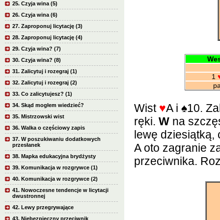
25. Czyja wina (5)
26. Czyja wina (6)
27. Zaproponuj licytację (3)
28. Zaproponuj licytację (4)
29. Czyja wina? (7)
Wes
30. Czyja wina? (8)
31. Zalicytuj i rozegraj (1)
1
32. Zalicytuj i rozegraj (2)
pas
33. Co zalicytujesz? (1)
Wist
♥
A i
♠
10. Za
34. Skąd mogłem wiedzieć?
35. Mistrzowski wist
ręki.
W
na szczęś
36. Walka o częściowy zapis
lewę dziesiątką, 
37. W poszukiwaniu dodatkowych
A oto zagranie 
przesłanek
38. Mapka edukacyjna brydżysty
przeciwnika. Roz
39. Komunikacja w rozgrywce (1)
40. Komunikacja w rozgrywce (2)
41. Nowoczesne tendencje w licytacji
dwustronnej
42. Lewy przegrywające
43. Niebezpieczny przeciwnik