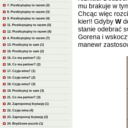
mu brakuje w tym 
7. Przelicytujmy to razem (2)
8. Przelicytujmy to razem (3)
Chcąc więc rozci
9. Przelicytujmy to razem (4)
kier!! Gdyby
W
do
11. Przelicytujmy to razem (5)
stanie odebrać sw
12. Przelicytujmy to razem (6)
Gorena i wskoczy
4. Przelicytujmy to razem (7)
manewr zastosow
13. Przelicytuj to sam (1)
10. Przelicytuj to sam (2)
15. Co ma partner? (1)
16. Co ma partner? (2)
17. Czyja wina? (1)
14. Czyja wina? (2)
18. Czyja wina? (3)
19. Przelicytuj to sam (3)
21. Co ma partner? (3)
20. Zapropomuj licytację (1)
22. Czyja wina (4)
23. Zaproponuj licytację (2)
24. Brydżowe puzzle (1)