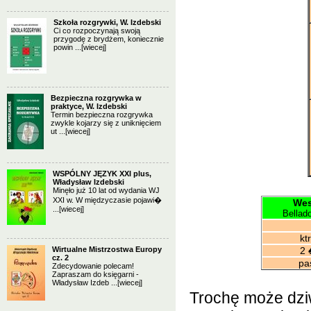
Szkoła rozgrywki, W. Izdebski
Ci co rozpoczynają swoją
przygodę z brydżem, koniecznie
powin ...
[wiecej]
Bezpieczna rozgrywka w
praktyce, W. Izdebski
Termin bezpieczna rozgrywka
zwykle kojarzy się z uniknięciem
ut ...
[wiecej]
WSPÓLNY JĘZYK XXI plus,
Władysław Izdebski
Minęło już 10 lat od wydania WJ
XXI w. W międzyczasie pojawi�
Wes
...
[wiecej]
Bellad
ktr
Wirtualne Mistrzostwa Europy
2
cz. 2
pa
Zdecydowanie polecam!
Zapraszam do księgarni -
Władysław Izdeb ...
[wiecej]
Trochę może dziwi