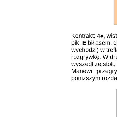
Kontrakt: 4
♠
, wis
pik.
E
bił asem, d
wychodzi) w tref
rozgrywkę. W dru
wyszedł ze stoł
Manewr "przegry
poniższym rozda