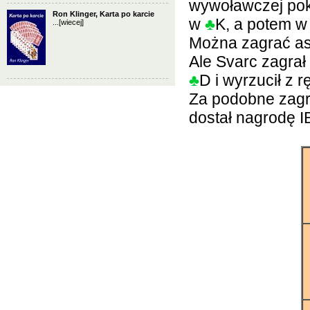
wywoławczej poka
Ron Klinger, Karta po karcie
w
♣
K, a potem 
...
[wiecej]
Można zagrać asa
Ale Svarc zagrał
♣
D i wyrzucił z 
Za podobne zagr
dostał nagrodę 