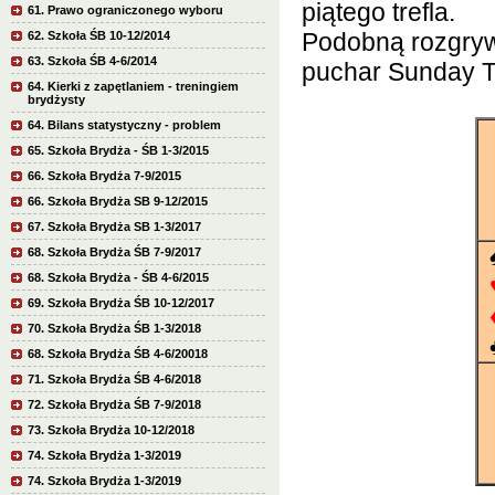
piątego trefla.
61. Prawo ograniczonego wyboru
Podobną rozgryw
62. Szkoła ŚB 10-12/2014
63. Szkoła ŚB 4-6/2014
puchar Sunday T
64. Kierki z zapętlaniem - treningiem
brydżysty
64. Bilans statystyczny - problem
65. Szkoła Brydża - ŚB 1-3/2015
66. Szkoła Brydża 7-9/2015
66. Szkoła Brydża SB 9-12/2015
67. Szkoła Brydża SB 1-3/2017
68. Szkoła Brydża ŚB 7-9/2017
68. Szkoła Brydża - ŚB 4-6/2015
69. Szkoła Brydża ŚB 10-12/2017
70. Szkoła Brydża ŚB 1-3/2018
68. Szkoła Brydża ŚB 4-6/20018
71. Szkoła Brydża ŚB 4-6/2018
72. Szkoła Brydża ŚB 7-9/2018
73. Szkoła Brydża 10-12/2018
74. Szkoła Brydża 1-3/2019
74. Szkoła Brydża 1-3/2019