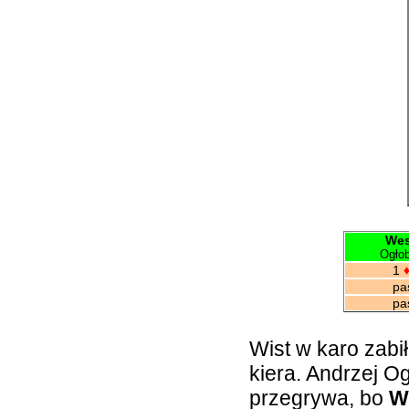
Wes
Ogłob
1
pa
pas.
Wist w karo zabi
kiera. Andrzej Og
przegrywa, bo
W