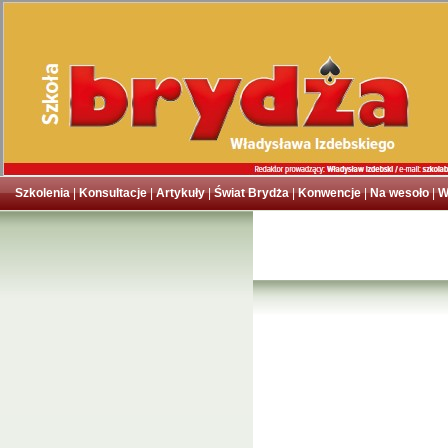
Szkolenia
|
Konsultacje
|
Artykuły
|
Świat Brydża
|
Konwencje
|
Na wesoło
|
W