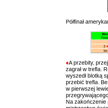
Półfinał ameryka
Wes
Pend
3
ktr
♦
A przebity, prze
zagrał w trefla. 
wyszedł blotką 
przebić trefla. B
w pierwszej lewie
przegrywającego
Na zakończenie 