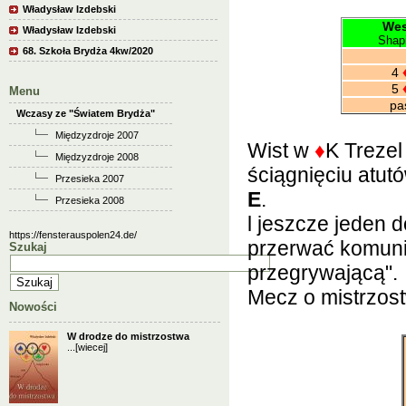
Władysław Izdebski
Wes
Władysław Izdebski
Shap
68. Szkoła Brydża 4kw/2020
4
5
Menu
pas.
Wczasy ze "Światem Brydża"
Międzyzdroje 2007
Wist w
♦
K Trezel
Międzyzdroje 2008
ściągnięciu atutó
Przesieka 2007
E
.
Przesieka 2008
l jeszcze jeden
https://fensterauspolen24.de/
przerwać komuni
Szukaj
przegrywającą".
Mecz o mistrzos
Nowości
W drodze do mistrzostwa
...
[wiecej]