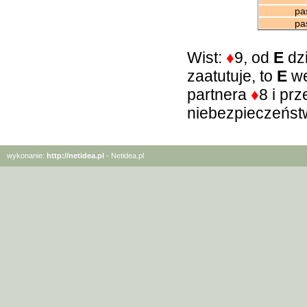
pa
pas.
Wist:
♦
9, od
E
dzi
zaatutuje, to
E
we
partnera
♦
8 i prz
niebezpieczeństw
wykonanie:
http://netidea.pl
- Netidea.pl