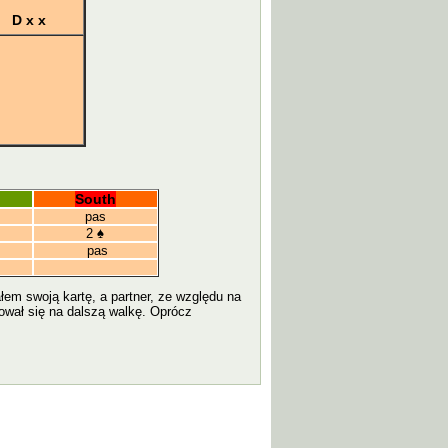
D x x
South
pas
2
♠
pas
em swoją kartę, a partner, ze względu na
dował się na dalszą walkę. Oprócz