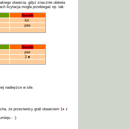
akiego otwarcia, gdyż znacznie ułatwia
ach licytacja mogła przebiegać np. tak:
South
ktr.
pas
South
pas
2
♠
nej nadwyżce w sile.
echa, że przeciwnicy grali otwarciem 1
♦
z
nieju - :).