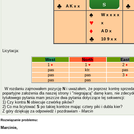
♣
♣
A K x x
♠
W x x x x
♥
x
♦
A D x
♣
10 9 x x
Licytacja:
West
North
East
1
♦
1
♥
2
♦
pas
ktr.
pas
pas
pas
3
♦
pas
pas
W rozdaniu zajmowałem pozycję
N
i uważałem, że poprzez kontrę sprzedał
popartyjne założenia dla naszej strony i "niegrającą" damę karo, nie zdecy
tytułowego pytania mam jeszcze dwa pytania dotyczące tej sekwencji:
1) Czy kontra
N
obiecuje czwórkę pików?
2) Co ma licytować
S
po takiej kontrze mając cztery piki i dubla kier?
Z góry dziękuję za odpowiedź i pozdrawiam -
Marcin
Rozwiązanie problemu:
Marcinie,