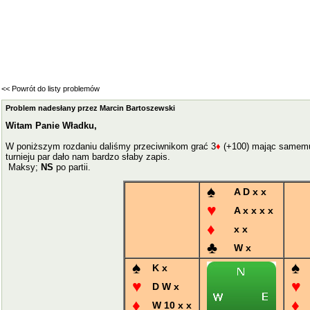
<< Powrót do listy problemów
Problem nadesłany przez Marcin Bartoszewski
Witam Panie Władku,
W poniższym rozdaniu daliśmy przeciwnikom grać 3
♦
(+100) mając samemu 
turnieju par dało nam bardzo słaby zapis.
Maksy;
NS
po partii.
♠
A D x x
♥
A x x x x
♦
x x
♣
W x
♠
♠
K x
♥
♥
D W x
♦
♦
W 10 x x