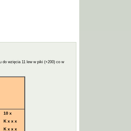
do wzięcia 11 lew w piki (+200) co w
10 x
K x x x
K x x x