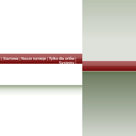
l
|
Startowa
|
Nasze turnieje
|
Tylko dla orłów
|
Systemy
|