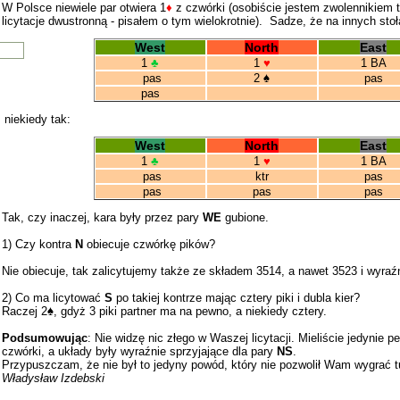
W Polsce niewiele par otwiera 1
♦
z czwórki (osobiście jestem zwolennikiem t
licytacje dwustronną - pisałem o tym wielokrotnie). Sadze, że na innych stoł
West
North
East
1
♣
1
♥
1 BA
pas
2
♠
pas
pas
niekiedy tak:
West
North
East
1
♣
1
♥
1 BA
pas
ktr
pas
pas
pas
pas
Tak, czy inaczej, kara były przez pary
WE
gubione.
1) Czy kontra
N
obiecuje czwórkę pików?
Nie obiecuje, tak zalicytujemy także ze składem 3514, a nawet 3523 i wyraź
2) Co ma licytować
S
po takiej kontrze mając cztery piki i dubla kier?
Raczej 2
♠
, gdyż 3 piki partner ma na pewno, a niekiedy cztery.
Podsumowując
: Nie widzę nic złego w Waszej licytacji. Mieliście jedynie p
czwórki, a układy były wyraźnie sprzyjające dla pary
NS
.
Przypuszczam, że nie był to jedyny powód, który nie pozwolił Wam wygrać tur
Władysław Izdebski