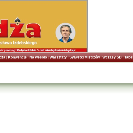
dża
|
Konwencje
|
Na wesoło
|
Warsztaty
|
Sylwetki Mistrzów
|
Wczasy ŚB
|
Tabe