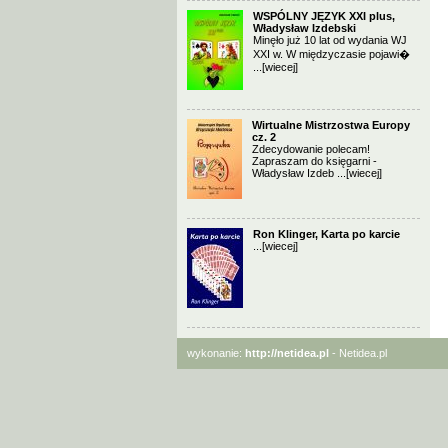
WSPÓLNY JĘZYK XXI plus,
Władysław Izdebski
Minęło już 10 lat od wydania WJ
XXI w. W międzyczasie pojawi�
...
[wiecej]
Wirtualne Mistrzostwa Europy
cz. 2
Zdecydowanie polecam!
Zapraszam do księgarni -
Władysław Izdeb ...
[wiecej]
Ron Klinger, Karta po karcie
...
[wiecej]
wykonanie:
http://netidea.pl
- Netidea.pl