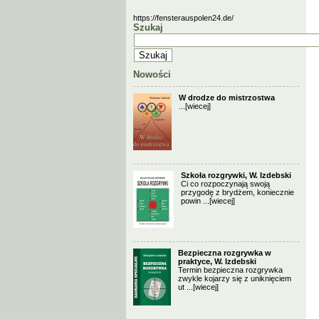
https://fensterauspolen24.de/
Szukaj
Nowości
W drodze do mistrzostwa
...
[wiecej]
Szkoła rozgrywki, W. Izdebski
Ci co rozpoczynają swoją
przygodę z brydżem, koniecznie
powin ...
[wiecej]
Bezpieczna rozgrywka w
praktyce, W. Izdebski
Termin bezpieczna rozgrywka
zwykle kojarzy się z uniknięciem
ut ...
[wiecej]