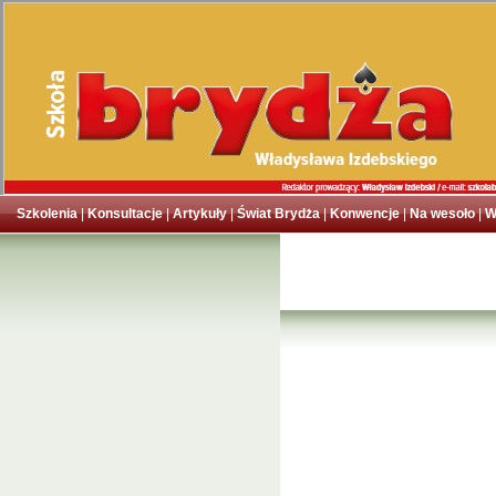
Szkolenia
|
Konsultacje
|
Artykuły
|
Świat Brydża
|
Konwencje
|
Na wesoło
|
W