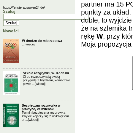
partner ma 15 PC 
https://fensterauspolen24.de/
punkty za układ: 
Szukaj
duble, to wyjdzi
że na szlemika t
Nowości
rękę
W
, przy kt
W drodze do mistrzostwa
Moja propozycja l
...
[wiecej]
Szkoła rozgrywki, W. Izdebski
Ci co rozpoczynają swoją
przygodę z brydżem, koniecznie
powin ...
[wiecej]
Bezpieczna rozgrywka w
praktyce, W. Izdebski
Termin bezpieczna rozgrywka
zwykle kojarzy się z uniknięciem
ut ...
[wiecej]