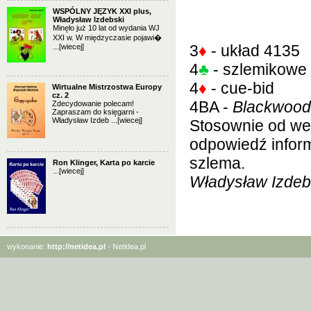
WSPÓLNY JĘZYK XXI plus,
Władysław Izdebski
Minęło już 10 lat od wydania WJ
XXI w. W międzyczasie pojawi�
3
♦
- układ 4135
...
[wiecej]
4
♣
- szlemikowe 
4
♦
- cue-bid
Wirtualne Mistrzostwa Europy
cz. 2
4BA -
Blackwood
Zdecydowanie polecam!
Zapraszam do księgarni -
Władysław Izdeb ...
[wiecej]
Stosownie od we
odpowiedź infor
szlema.
Ron Klinger, Karta po karcie
...
[wiecej]
Władysław Izdeb
wykonanie:
http://netidea.pl
- Netidea.pl