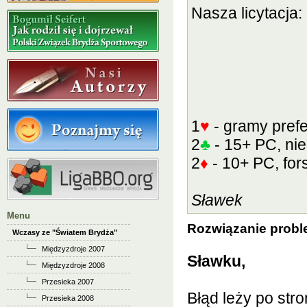
Nasza licytacja:
1
♥
- gramy pref
2
♣
- 15+ PC, ni
2
♦
- 10+ PC, fo
Sławek
Menu
Rozwiązanie probl
Wczasy ze "Światem Brydża"
Międzyzdroje 2007
Sławku,
Międzyzdroje 2008
Przesieka 2007
Błąd leży po str
Przesieka 2008